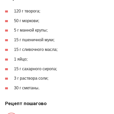
120 г творога;
50 г моркови;
5 г манной крупы;
15 г пшеничной муки;
15 г сливочного масла;
1 яйцо;
15 г сахарного сиропа;
3 г раствора соли;
30 г сметаны.
Рецепт пошагово