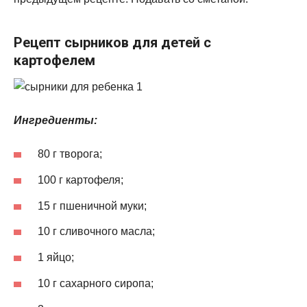
Рецепт сырников для детей с
картофелем
Ингредиенты:
80 г творога;
100 г картофеля;
15 г пшеничной муки;
10 г сливочного масла;
1 яйцо;
10 г сахарного сиропа;