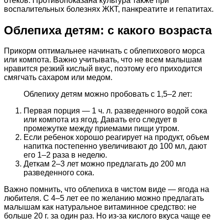
отеков. Противопоказана культура также при
воспалительных болезнях ЖКТ, панкреатите и гепатитах.
Облепиха детям: с какого возраста
Прикорм оптимальнее начинать с облепихового морса
или компота. Важно учитывать, что не всем малышам
нравится резкий кислый вкус, поэтому его приходится
смягчать сахаром или медом.
Облепиху детям можно пробовать с 1,5–2 лет:
Первая порция — 1 ч. л. разведенного водой сока
или компота из ягод. Давать его следует в
промежутке между приемами пищи утром.
Если ребенок хорошо реагирует на продукт, объем
напитка постепенно увеличивают до 100 мл, дают
его 1–2 раза в неделю.
Деткам 2–3 лет можно предлагать до 200 мл
разведенного сока.
Важно помнить, что облепиха в чистом виде — ягода на
любителя. С 4–5 лет ее по желанию можно предлагать
малышам как натуральное витаминное средство: не
больше 20 г. за один раз. Но из-за кислого вкуса чаще ее