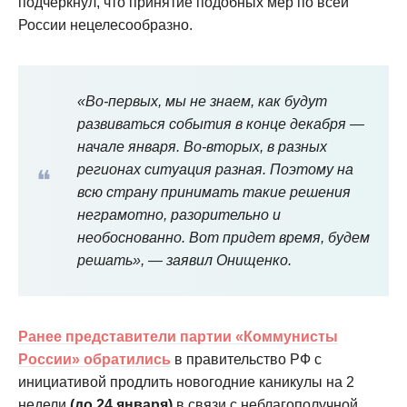
подчеркнул, что принятие подобных мер по всей
России нецелесообразно.
«Во-первых, мы не знаем, как будут
развиваться события в конце декабря —
начале января. Во-вторых, в разных
регионах ситуация разная. Поэтому на
всю страну принимать такие решения
неграмотно, разорительно и
необоснованно. Вот придет время, будем
решать»,
— заявил Онищенко.
Ранее представители партии «Коммунисты
России» обратились
в правительство РФ с
инициативой продлить новогодние каникулы на 2
недели
(до 24 января)
в связи с неблагополучной