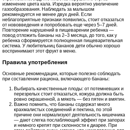
изменение цвета кала. Изредка вероятно увеличение
газообразования. Наблюдать за малышом
рекомендуется не менее двух дней. Если
неблагоприятные признаки появились, стоит отказаться
от нововведения и попробовать еще через 5–7 дней.
Повторение нарушений в пищеварении ребенка —
повод отложить бананы на 2–3 месяца, до того, как у
ребенка сформируется полноценная пищеварительная
система. У любительниц бананов дети обычно хорошо
воспринимают этот фрукт в меню.
Правила употребления
Основные рекомендации, которые полезно соблюдать
при составлении рациона, включающего бананы:
Выбирать качественные плоды: от потемневших и
перезрелых стоит отказаться, кожура должна быть
ровно окрашенной, а мякоть — без пятен и вмятин.
Важно помнить, что бананы содержат много
крахмалистых соединений и пектина, по этой
причине они нормализуют деятельность кишечника
— дают слегка послабляющий эффект при запорах
и немного крепят при склонности к диарее. При