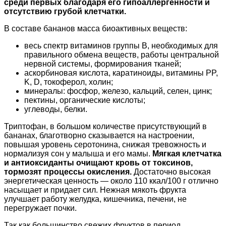
среди первых благодаря его гипоаллергенности и
отсутствию грубой клетчатки.
В составе бананов масса биоактивных веществ:
весь спектр витаминов группы В, необходимых для
правильного обмена веществ, работы центральной
нервной системы, формирования тканей;
аскорбиновая кислота, каратиноиды, витамины PP,
K, D, токоферол, холин;
минералы: фосфор, железо, кальций, селен, цинк;
пектины, органические кислоты;
углеводы, белки.
Триптофан, в большом количестве присутствующий в
бананах, благотворно сказывается на настроении,
повышая уровень серотонина, снижая тревожность и
нормализуя сон у малыша и его мамы.
Мягкая клетчатка
и антиоксиданты очищают кровь от токсинов,
тормозят процессы окисления.
Достаточно высокая
энергетическая ценность — около 110 ккал/100 г отлично
насыщает и придает сил. Нежная мякоть фрукта
улучшает работу желудка, кишечника, печени, не
перегружает почки.
Так как большинство свежих фруктов в период