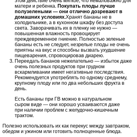
этом действие очень мягкое, что немаловажно для
матери и ребенка.
Покупать плоды лучше
полузелеными — они отлично дозревают в
домашних условиях.
Хранят бананы не в
холодильнике, а в кухонном шкафу без доступа
света. Заворачивать их в пленку не нужно —
повышенная влажность провоцирует
преждевременное гниение. Полностью зеленые
бананы есть не следует, незрелые плоды не очень
приятны на вкус и способны вызвать ухудшение
пищеварения, спровоцировав диарею.
Переедать бананов нежелательно — избыток даже
очень полезных продуктов при грудном
вскармливании имеет негативные последствия.
Рекомендуется употреблять по одному среднему,
крупному плоду или по два небольших фрукта в
день.
Есть бананы при ГВ можно в натуральном
сыром виде — они хорошо усваиваются даже
при наличии проблем с желудочно-кишечным
трактом.
Полезно использовать их как перекус между завтраком,
обедом и ужином или готовить полноценные блюда.