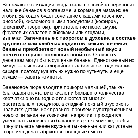
Встречаются ситуации, когда малыш спокойно переносит
наличие бананов в организме, а кормящая мама их не
любит. Выходом будет сочетание с кашами (овсяной,
рисовой), кисломолочными продуктами (кефиром,
ряженкой, творогом), приготовление пюре, смузи,
фруктовых салатов с яблоками или ягодами,
выпечки.
Запеченные с творогом в духовке, в составе
крупяных или хлебных пудингов, кексов, печенья,
бананы приобретают новый необычный вкус и
почти не теряют полезных свойств.
Отличным
десертом могут быть сушеные бананы. Единственный их
минус — высокая калорийность и большое содержание
сахара, поэтому кушать их нужно по чуть-чуть, а еще
лучше — варить компоты.
Банановое пюре вводят в прикорм малышей, так как
благодаря отсутствию кислот и большого количества
клетчатки оно выгодно отличается от многих
растительных продуктов, а сладкий нежный вкус очень
нравится детям. Как правило, проблем с употреблением
нового питания не возникает, напротив, приходится
уменьшать количество бананов в детском меню, чтобы
приучить есть менее вкусные тыквенные или капустные
пюре или делать фруктово-овощные смеси.