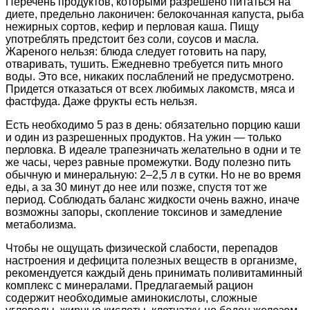
Перечень продуктов, которыми разрешено питаться на
диете, предельно лаконичен: белокочанная капуста, рыба
нежирных сортов, кефир и перловая каша. Пищу
употреблять предстоит без соли, соусов и масла.
Жареного нельзя: блюда следует готовить на пару,
отваривать, тушить. Ежедневно требуется пить много
воды. Это все, никаких послаблений не предусмотрено.
Придется отказаться от всех любимых лакомств, мяса и
фастфуда. Даже фрукты есть нельзя.
Есть необходимо 5 раз в день: обязательно порцию каши
и один из разрешенных продуктов. На ужин — только
перловка. В идеале трапезничать желательно в одни и те
же часы, через равные промежутки. Воду полезно пить
обычную и минеральную: 2–2,5 л в сутки. Но не во время
еды, а за 30 минут до нее или позже, спустя тот же
период. Соблюдать баланс жидкости очень важно, иначе
возможны запоры, скопление токсинов и замедление
метаболизма.
Чтобы не ощущать физической слабости, перепадов
настроения и дефицита полезных веществ в организме,
рекомендуется каждый день принимать поливитаминный
комплекс с минералами. Предлагаемый рацион
содержит необходимые аминокислоты, сложные