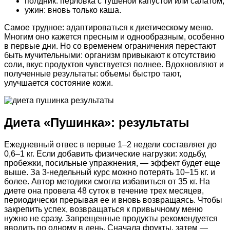
полдник: перловка с тушеной капустой или салатом;
ужин: вновь только каша.
Самое трудное: адаптироваться к диетическому меню.
Многим оно кажется пресным и однообразным, особенно
в первые дни. Но со временем ограничения перестают
быть мучительными: организм привыкают к отсутствию
соли, вкус продуктов чувствуется полнее. Вдохновляют и
полученные результаты: объемы быстро тают,
улучшается состояние кожи.
Диета «Пушинка»: результаты
Ежедневный отвес в первые 1–2 недели составляет до
0,6–1 кг. Если добавить физические нагрузки: ходьбу,
пробежки, посильные упражнения, — эффект будет еще
выше. За 3-недельный курс можно потерять 10–15 кг. и
более. Автор методики смогла избавиться от 35 кг. На
диете она провела 48 суток в течение трех месяцев,
периодически прерывая ее и вновь возвращаясь. Чтобы
закрепить успех, возвращаться к привычному меню
нужно не сразу. Запрещенные продукты рекомендуется
вводить по одному в день. Сначала фрукты, затем —