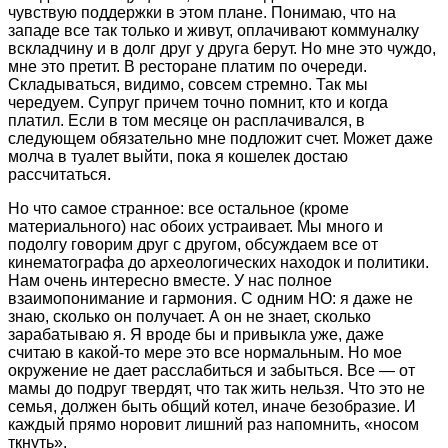
чувствую поддержки в этом плане. Понимаю, что на
западе все так только и живут, оплачивают коммуналку
вскладчину и в долг друг у друга берут. Но мне это чуждо,
мне это претит. В ресторане платим по очереди.
Складываться, видимо, совсем стремно. Так мы
чередуем. Супруг причем точно помнит, кто и когда
платил. Если в том месяце он расплачивался, в
следующем обязательно мне подложит счет. Может даже
молча в туалет выйти, пока я кошелек достаю
рассчитаться.
Но что самое странное: все остальное (кроме
материального) нас обоих устраивает. Мы много и
подолгу говорим друг с другом, обсуждаем все от
кинематографа до археологических находок и политики.
Нам очень интересно вместе. У нас полное
взаимопонимание и гармония. С одним НО: я даже не
знаю, сколько он получает. А он не знает, сколько
зарабатываю я. Я вроде бы и привыкла уже, даже
считаю в какой-то мере это все нормальным. Но мое
окружение не дает расслабиться и забыться. Все — от
мамы до подруг твердят, что так жить нельзя. Что это не
семья, должен быть общий котел, иначе безобразие. И
каждый прямо норовит лишний раз напомнить, «носом
ткнуть».