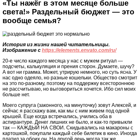
«Ты нажёг в этом месяце больше
света!» Раздельный бюджет — это
вообще семья?
История из жизни нашей читательницы.
Изображение с
https://elements.envato.com/ru/
20-е число каждого месяца у нас с мужем ритуал —
подсчеты, калькуляция и прения сторон. Думаете, шучу?
А вот ни грамма. Может, утрирую немного, но суть ясна. У
нас одно одеяло, но разные кошельки. Общество смотрит
на это по-разному, поэтому на поддержку всестороннюю
не рассчитываю, но выговориться хочется. Ибо сил моих
больше нет.
Моего супруга (законного, на минуточку) зовут Алексей, и
сейчас я расскажу вам, как мы с ним живем под одной
крышей. Еще когда встречались, учились оба в
аспирантуре. Денег лишних не было, и как-то привыкли
так — КАЖДЫЙ НА СВОИ. Скидывались на макароны с
картошкой, покупали каждый себе билетик в кино. Иногда
платил за обоих он. На другой день могла так же