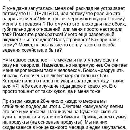
Я уже даже запуталась: меня сей расклад не устраивает,
потому что НЕ ПРИНЯТО, или потому что реально это
напрягает меня? Меня грызет червячок изнутри. Почему
меня это тревожит? Потому что это плохо для нас обоих,
губительно для отношений, или меня просто настроили
так? Помогите разобраться! У кого еще раздельный
бюджет? Чья это идея? Вас устраивает? Как пришли к
этому? Может, плюсы какие-то есть у такого способа
ведения хозяйства и быта?
Ну и самое смешное — с мужем я на эту тему еще ни
разу не говорила. Намекала, но напрямую нет. Он считает
меня европейским таким человеком. Боюсь «разрушить
образ». А он очень не любит меркантильных баб.
Которые палец о палец не ударят, зато денег ждут, такие
а-ля «Я тебе свои лучшие годы дарю и красоту». Его
просто тошнит от таких кукол, да и меня тоже.
При этом каждое 20-е число каждого месяца мы
стабильно подводим итоги. Считаем коммуналку, делим
это все и умножаем. Планируем на бумажке, сколько
купить порошка и туалетной бумаги. Прикидываем сумму
на продукты (на основные продукты). Мы на них
скидываемся в конце каждого месяца и едем закупаться.