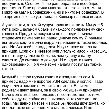
поступить я. Словом, было равноправие и всеобщее
равенство. Я не просила многого от него, а он от меня.
Никто не был на содержании, но и никто не содержал. В
то время всех все устраивало. Кошмар начался позже…
А ужас в том, что мой супруг привык так жить. Мы уже 5
лет в официальном браке и у каждого по-прежнему свой
кошелек. Продукты покупаем по очереди, причем
стараемся примерно на равноценную сумму. Я раньше
пыталась как-то молча вырулить, изменить такой порядок
дел. Но Алексей не поддался. И тут я тоже пошла на
принцип. Если он в четверг купил только мясо и картошку,
я в пятницу куплю не больше, чем курицу и пачку
спагетти. До смешного доходит. И стыдно, и гадко
одновременно. Но я уже тоже начала поступать также,
как он.
Каждый на свои нужды копит и откладывает сам. К
примеру, надо мне дорогое УЗИ сделать, я коплю. Надо
ему колеса зимние поменять, копит он. Если его
родители дают деньги, он в свою кубышечку прибирает.
Если моя мама чего подкинет, я, соответственно, тоже
себе кладу, на «общак» не выношу. И так уже долгие
годы. Мы давно вместе и вроде бы любим друг друга, но
иногда такое ощущение, что мы отдаляемся. Я не