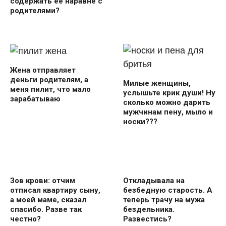
содержать ее наравне с
родителями?
Жена отправляет
деньги родителям, а
Милые женщины,
меня пилит, что мало
услышьте крик души! Ну
зарабатываю
сколько можно дарить
мужчинам пену, мыло и
носки???
Зов крови: отчим
Откладывала на
отписал квартиру сыну,
безбедную старость. А
а моей маме, сказал
теперь трачу на мужа
спасибо. Разве так
бездельника.
честно?
Развестись?