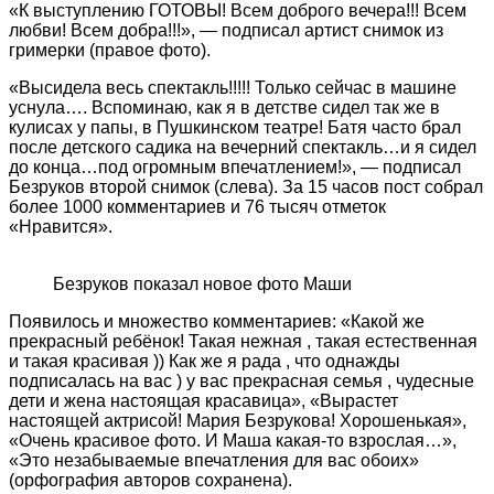
«К выступлению ГОТОВЫ! Всем доброго вечера!!! Всем
любви! Всем добра!!!», — подписал артист снимок из
гримерки (правое фото).
«Высидела весь спектакль!!!!! Только сейчас в машине
уснула…. Вспоминаю, как я в детстве сидел так же в
кулисах у папы, в Пушкинском театре! Батя часто брал
после детского садика на вечерний спектакль…и я сидел
до конца…под огромным впечатлением!», — подписал
Безруков второй снимок (слева). За 15 часов пост собрал
более 1000 комментариев и 76 тысяч отметок
«Нравится».
Безруков показал новое фото Маши
Появилось и множество комментариев: «Какой же
прекрасный ребёнок! Такая нежная , такая естественная
и такая красивая )) Как же я рада , что однажды
подписалась на вас ) у вас прекрасная семья , чудесные
дети и жена настоящая красавица», «Вырастет
настоящей актрисой! Мария Безрукова! Хорошенькая»,
«Очень красивое фото. И Маша какая-то взрослая…»,
«Это незабываемые впечатления для вас обоих»
(орфография авторов сохранена).