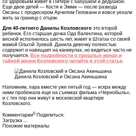
со здоровьем живет в Питере с бабушкой и дедушкой.
Еще двое детей — Костя и Эмми — после развода
Оксаны с продюсером Арчилом Геловани и вовсе уехали
жить за границу с отцом.
Для 40-летнего Данилы Козловского
это второй
ребенок. Его старшая дочка Ода Валентина, которой
весной исполнилось шесть лет, живет в Штатах со своей
мамой Ольгой Зуевой. Данила девочку полностью
содержит и навещает на каникулах, но видеться часто не
получается.
Все подробности о прошлых женах и
тайной жизни Козловского читайте в этой статье
.
Данила Козловский и Оксана Акиньшина
Напомним, пара вместе уже пятый год — искра между
ними пробежала еще на съемках фильма «Чернобыль»,
и с тех пор они живут в московской квартире
Козловского.
0
Комментарии
Поделиться:
Загрузка ...
Похожие материалы