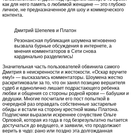
как для него память о любимой женщине — это глубоко
личное, не предназначенное для шоу и коммерческого
контента.
Дмитрий Шепелев и Платон
Резонансная публикация шоумена мгновенно
вызвала бурные обсуждения в интернете, а
мнения комментаторов в Сети снова
кардинально разделились!
Значительная часть пользователей обвинила самого
Дмитрия в неискренности и жестокости. «Оскар вручите
ему!» — высказались комментаторы. Шоумена жестко
раскритиковали за то, что он занял позицию вершителя
судеб и единолично лишает подрастающего ребенка
любви и общения со стороны родной крови — бабушки и
дедушки. Многие посчитали его пост попыткой в
очередной раз оправдать собственные застарелые
обиды и встали на сторону крестной мамы Платона.
Подписчики выразили искреннее сочувствие Ольге
Орловой, которая из года в год безрезультатно пытается
достучаться до ведущего, и заявили, что продолжают
верить в чудо: рано или поздно эта долгожданная