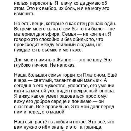
нельзя переснять. Я плачу, когда думаю об
этом. Это их выбор, их боль, и я не могу это
изменить.
Но есть вещи, которые я как отец решаю один.
Встречи моего сына с кем бы то ни было — не
материал для эфира. Семья — не контент. Я
говорю это спокойно и без обиды: то, что
происходит между близкими людьми, не
нуждается в съёмке и монтаже.
Для меня память о Жанне — это не шоу. Это
глубоко личное. Не напоказ.
Наша большая семья гордится Платоном. Ещё
вчера — светлый, талантливый мальчик. А
сегодня в его мужестве, упорстве, его умении
идти за мечтой уже виден прекрасный юноша.
Я вижу, как он умеет радоваться простому,
вижу его доброе сердце и понимаю — он
счастлив. Всё правильно. Это мой долг перед
ним и перед его мамой.
Наш сын растёт в любви и покое. Это всё, что
вам нужно о нём знать, и это та граница,