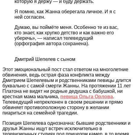
которую я держу — и буду держать.
Я помню, как Жанна оберегала личное. И я с
ней согласен.
Думаю, вы поймёте меня. Особенно те из вас,
кто знает, как хрупко детство и как важно его
уберечь», — написал телеведущий
(орфография автора сохранена).
Дмитрий Шепелев с сыном
Этот эмоциональный пост стал ответом на многолетние
обвинения, ведь острая фаза конфликта между
Дмитрием Шепелевым и родственниками певицы длится
буквально с самой смерти Жанны. На протяжении 11 лет
Платона не видят ни родные дедушка с бабушкой, ни
крестная мама мальчика,
певица Ольга Орлова
.
Телеведущий непреклонен в своем решении и прямо
обвиняет противоположную сторону в желании
пиариться на семейной трагедии.
Позиция Шепелева однозначна: бывшие родственники и
друзья Жанны ищут встреч исключительно в
телевизионных студиях под прицелом камер, в то время