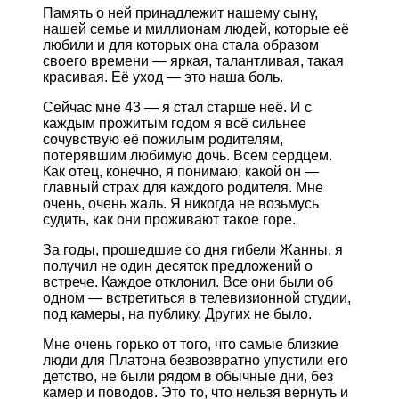
Память о ней принадлежит нашему сыну,
нашей семье и миллионам людей, которые её
любили и для которых она стала образом
своего времени — яркая, талантливая, такая
красивая. Её уход — это наша боль.
Сейчас мне 43 — я стал старше неё. И с
каждым прожитым годом я всё сильнее
сочувствую её пожилым родителям,
потерявшим любимую дочь. Всем сердцем.
Как отец, конечно, я понимаю, какой он —
главный страх для каждого родителя. Мне
очень, очень жаль. Я никогда не возьмусь
судить, как они проживают такое горе.
За годы, прошедшие со дня гибели Жанны, я
получил не один десяток предложений о
встрече. Каждое отклонил. Все они были об
одном — встретиться в телевизионной студии,
под камеры, на публику. Других не было.
Мне очень горько от того, что самые близкие
люди для Платона безвозвратно упустили его
детство, не были рядом в обычные дни, без
камер и поводов. Это то, что нельзя вернуть и