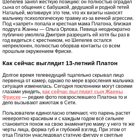
Шепелев занял жесткую позицию: он полностью оградил
сына от общения с бабушкой, дедушкой и родной тетей
Натальей, мотивируя это тем, что их визиты наносят
мальчику психологическую травму из-за вечной агрессии.
Под «запрет» попала и крестная мама Платона, близкая
подруга Жанны — Ольга Орлова. Певица неоднократно
публично умоляла Дмитрия разрешить ей хотя бы раз в
год видеться с крестником, но Шепелев остался
непреклонен, полностью оборвав контакты со всем
прошлым окружением Фриске.
Как сейчас выглядит 13-летний Платон
Долгое время телеведущий тщательно скрывал лицо
первенца от камер, однако по мере взросления мальчика
ситуация изменилась. Сегодня поклонники могут своими
глазами увидеть,
как сейчас выглядит сын Жанны
Фриске
— редкие фото повзрослевшего Платона то и
дело вызывают ажиотаж в Сети.
Пользователи единогласно отмечают, что парень растет
невероятно красивым и с каждым годом всё сильнее
становится похож на свою знаменитую маму: у него те же
черты лица, форма губ и глубокий взгляд. При этом от
отца Платон унаследовал статную фигуру и светлые