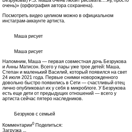
Безруковы) P.S. Маша очень любит рисовать….ну, просто
очень)» (орфография автора сохранена).
Посмотреть видео целиком можно в официальном
инстаграм-аккаунте артиста.
Маша рисует
Маша рисует
Напомним, Маша — первая совместная дочь Безрукова
и Анны Матисон. Всего у пары уже трое детей: Маша,
Степан и маленький Василий, который появился на свет
24 июля 2021 года. Первые снимки новорожденного
довольно быстро появились в Сети — счастливый отец
лично опубликовал их у себя в микроблоге. У Безрукова
есть еще дети от предыдущих отношений — всего у
артиста сейчас пятеро наследников.
Безруков с семьей
0
Комментарии
Поделиться:
Загрузка ...