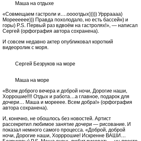
Маша на отдыхе
«Совмещаем гастроли и….оооотдых))))) Уррраааа)
Морееееее))) Правда похолодало, но есть бассейн) и
горы) P.S. Первый раз вдвоём на гастролях!», — написал
Сергей (орфография автора сохранена).
И совсем недавно актер опубликовал короткий
видеоролик с моря.
Сергей Безруков на море
Маша на море
«Всем доброго вечера и доброй ночи, Дорогие наши,
Хоррошие!!!! Отдых и работа…а главное, подарок для
дочери… Маша и морееее. Всем добра!» (орфография
автора сохранена).
И, конечно, не обошлось без новостей. Артист
рассекретил любимое занятие дочери — рисование. И
показал немного самого процесса. «Доброй, доброй
ночи, Дорогие наши, Хорррошие! Искренне ВАШИ…