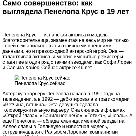
Само совершенство: как
выглядела Пенелопа Крус в 19 лет
Пенелопа Крус — испанская актриса и модель,
благотворительница, знаменитая на весь мир не только
своей сексапильностью и отличными внешними
данными, но и превосходной актерской игрой. Она —
талантливая актриса, и многие именитые режиссеры
ставят ее в один ряд с такими звездами, как Софи Лорен
и Сальма Хайек. Сейчас актрисе 46 лет.
Пенелопа Крус сейчас
Актерскую карьеру Пенелопа начала в 1991 году на
телевидении, а в 1992 — дебютировала в трагикомедии
«Ветчина, ветчина». Эта девушка сделала
головокружительную карьеру. Она снялась в фильмах
«Открой глаза», «Ванильное небо», «Готика», «Ноэль». А
еще Пенелопа — обладательница именной звезды на
Аллее славы в Голливуде и известная модель,
сотрудничавшая с Ральфом Лореном, компаниями