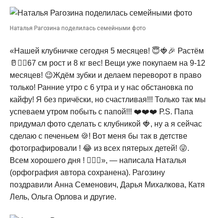
Наталья Рагозина поделилась семейными фото
«Нашей клубничке сегодня 5 месяцев! 😇🍓🎉 Растём
🥛✊🏻67 см рост и 8 кг вес! Вещи уже покупаем на 9-12
месяцев! 😉Ждём зубки и делаем переворот в право
только! Ранние утро с 6 утра и у нас обстановка по
кайфу! Я без причёски, но счастливая!!! Только так мы
успеваем утром побыть с папой!!! ❤️❤️❤️ Р.S. Папа
придумал фото сделать с клубникой 🍓, ну а я сейчас
сделаю с печеньем 🍪! Вот меня бы так в детстве
фотографировали ! 😂 из всех пятерых детей! 😜.
Всем хорошего дня ! ✌🏻🥰», — написала Наталья
(орфография автора сохранена). Рагозину
поздравили Анна Семенович, Дарья Михалкова, Катя
Лель, Ольга Орлова и другие.