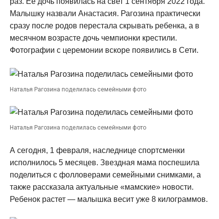
раз. Ее дочь появилась на свет 1 сентября 2022 года.
Малышку назвали Анастасия. Рагозина практически
сразу после родов перестала скрывать ребенка, а в
месячном возрасте дочь чемпионки крестили.
Фотографии с церемонии вскоре появились в Сети.
Наталья Рагозина поделилась семейными фото
Наталья Рагозина поделилась семейными фото
А сегодня, 1 февраля, наследнице спортсменки
исполнилось 5 месяцев. Звездная мама поспешила
поделиться с фолловерами семейными снимками, а
также рассказала актуальные «мамские» новости.
Ребенок растет — малышка весит уже 8 килограммов.