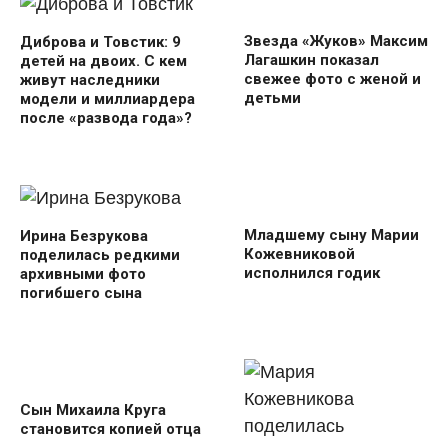
Звезда «Жуков» Максим
Диброва и Товстик: 9
Лагашкин показал
детей на двоих. С кем
свежее фото с женой и
живут наследники
детьми
модели и миллиардера
после «развода года»?
Младшему сыну Марии
Ирина Безрукова
Кожевниковой
поделилась редкими
исполнился годик
архивными фото
погибшего сына
Сын Михаила Круга
становится копией отца