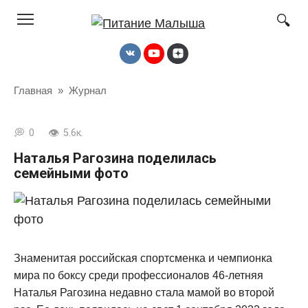
Перейти
к
контенту
Главная
»
Журнал
0
5.6к.
Наталья Рагозина поделилась
семейными фото
Знаменитая российская спортсменка и чемпионка
мира по боксу среди профессионалов 46-летняя
Наталья Рагозина недавно стала мамой во второй