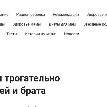
вание
Рацион ребенка
Рекомендации
Здоровье р
оды
Здоровье мамы
Диеты для мам
Звездные ро
Тесты
Истории из жизни
Новости
 трогательно
ей и брата