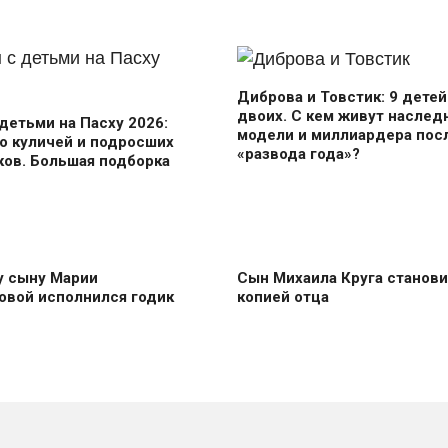
Диброва и Товстик: 9 детей
двоих. С кем живут наслед
детьми на Пасху 2026:
модели и миллиардера пос
о куличей и подросших
«развода года»?
ов. Большая подборка
 сыну Марии
Сын Михаила Круга станови
овой исполнился годик
копией отца