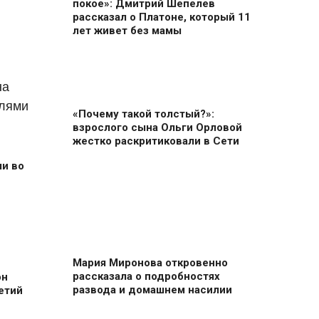
покое»: Дмитрий Шепелев
рассказал о Платоне, который 11
лет живет без мамы
«Почему такой толстый?»:
взрослого сына Ольги Орловой
жестко раскритиковали в Сети
и во
Мария Миронова откровенно
рассказала о подробностях
он
развода и домашнем насилии
етий