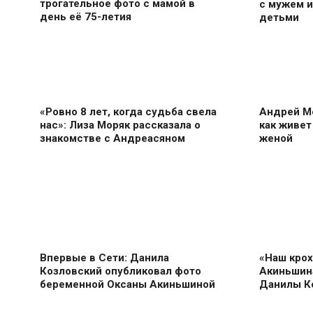
трогательное фото с мамой в
с мужем 
день её 75-летия
детьми
«Ровно 8 лет, когда судьба свела
Андрей М
нас»: Лиза Моряк рассказала о
как живет
знакомстве с Андреасяном
женой
Впервые в Сети: Данила
«Наш крох
Козловский опубликовал фото
Акиньшина
беременной Оксаны Акиньшиной
Данилы К