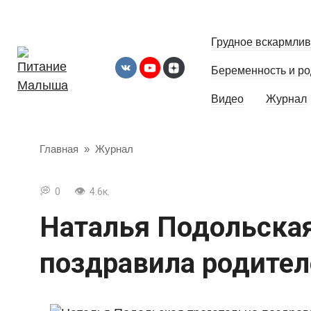
Перейти
к
Грудное вскармли
контенту
Беременность и р
Видео
Журнал
Главная
»
Журнал
0
4.6к.
Наталья Подольская
поздравила родител