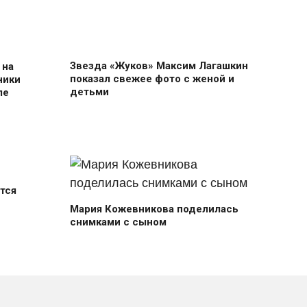
Звезда «Жуков» Максим Лагашкин
 на
показал свежее фото с женой и
ники
детьми
ле
тся
Мария Кожевникова поделилась
снимками с сыном