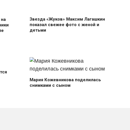
Звезда «Жуков» Максим Лагашкин
 на
показал свежее фото с женой и
ники
детьми
ле
тся
Мария Кожевникова поделилась
снимками с сыном