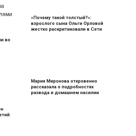
«Почему такой толстый?»:
взрослого сына Ольги Орловой
жестко раскритиковали в Сети
и во
Мария Миронова откровенно
рассказала о подробностях
развода и домашнем насилии
он
етий