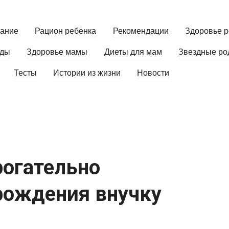
вание
Рацион ребенка
Рекомендации
Здоровье р
оды
Здоровье мамы
Диеты для мам
Звездные ро
Тесты
Истории из жизни
Новости
рогательно
рождения внучку