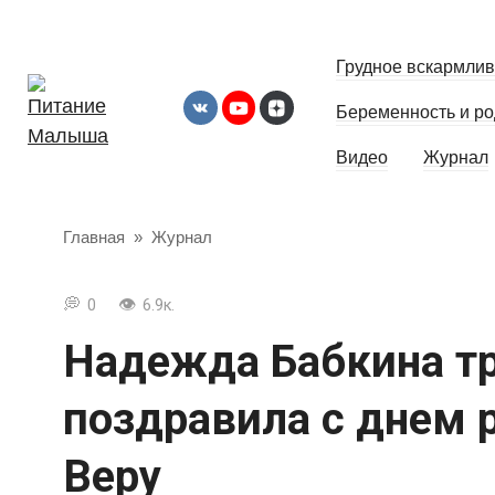
Перейти
к
Грудное вскармли
контенту
Беременность и р
Видео
Журнал
Главная
»
Журнал
0
6.9к.
Надежда Бабкина т
поздравила с днем 
Веру