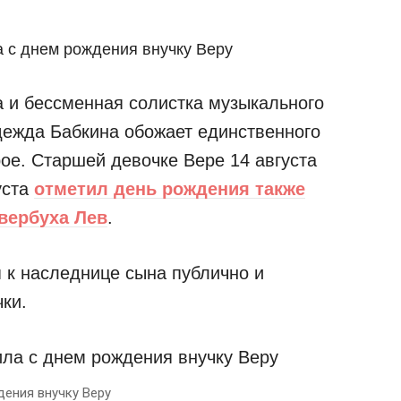
а и бессменная солистка музыкального
дежда Бабкина обожает единственного
рое. Старшей девочке Вере 14 августа
уста
отметил день рождения также
вербуха Лев
.
 к наследнице сына публично и
ки.
ения внучку Веру