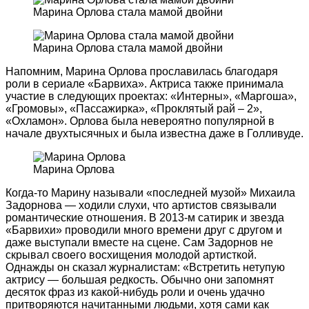
Марина Орлова стала мамой двойни
Марина Орлова стала мамой двойни
Напомним, Марина Орлова прославилась благодаря
роли в сериале «Барвиха». Актриса также принимала
участие в следующих проектах: «Интерны», «Маргоша»,
«Громовы», «Пассажирка», «Проклятый рай – 2»,
«Охламон». Орлова была невероятно популярной в
начале двухтысячных и была известна даже в Голливуде.
Марина Орлова
Когда-то Марину называли «последней музой» Михаила
Задорнова — ходили слухи, что артистов связывали
романтические отношения. В 2013-м сатирик и звезда
«Барвихи» проводили много времени друг с другом и
даже выступали вместе на сцене. Сам Задорнов не
скрывал своего восхищения молодой артисткой.
Однажды он сказал журналистам: «Встретить нетупую
актрису — большая редкость. Обычно они запомнят
десяток фраз из какой-нибудь роли и очень удачно
притворяются начитанными людьми, хотя сами как