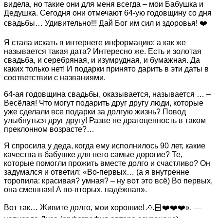
видела, но такие они для меня всегда – мои Бабушка и
Дедушка. Сегодня они отмечают 64-ую годовщину со дня
свадьбы… Удивительно!!! Дай Бог им сил и здоровья! ❤️
Я стала искать в интернете информацию: а как же
называется такая дата? Интересно же. Есть и золотая
свадьба, и серебряная, и изумрудная, и бумажная. Да
каких только нет! И подарки принято дарить в эти даты в
соответствии с названиями.
64-ая годовщина свадьбы, оказывается, называется … –
Весёлая! Что могут подарить друг другу люди, которые
уже сделали все подарки за долгую жизнь? Повод
улыбнуться друг другу! Разве не драгоценность в таком
преклонном возрасте?…
Я спросила у деда, когда ему исполнилось 90 лет, какие
качества в бабушке для него самые дорогие? Те,
которые помогли прожить вместе долго и счастливо? Он
задумался и ответил: «Во-первых… (а я внутренне
торопила: красивая? умная? – ну вот это всё) Во первых,
она смешная! А во-вторых, надёжная».
Вот так… Живите долго, мои хорошие! 🙏🏻❤️❤️❤️», —