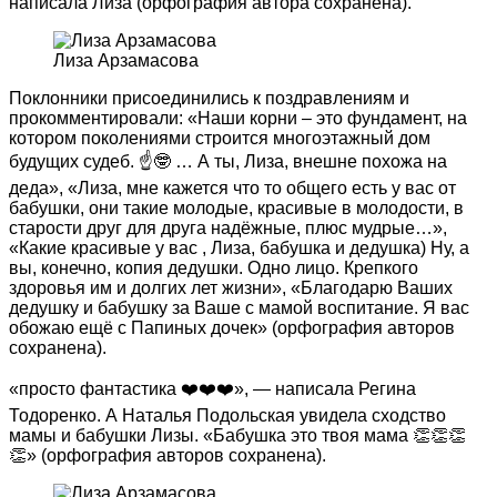
написала Лиза (орфография автора сохранена).
Лиза Арзамасова
Поклонники присоединились к поздравлениям и
прокомментировали: «Наши корни – это фундамент, на
котором поколениями строится многоэтажный дом
будущих судеб. ☝️🤓 … А ты, Лиза, внешне похожа на
деда», «Лиза, мне кажется что то общего есть у вас от
бабушки, они такие молодые, красивые в молодости, в
старости друг для друга надёжные, плюс мудрые…»,
«Какие красивые у вас , Лиза, бабушка и дедушка) Ну, а
вы, конечно, копия дедушки. Одно лицо. Крепкого
здоровья им и долгих лет жизни», «Благодарю Ваших
дедушку и бабушку за Ваше с мамой воспитание. Я вас
обожаю ещё с Папиных дочек» (орфография авторов
сохранена).
«просто фантастика ❤️❤️❤️», — написала Регина
Тодоренко. А Наталья Подольская увидела сходство
мамы и бабушки Лизы. «Бабушка это твоя мама 👏👏👏
👏» (орфография авторов сохранена).