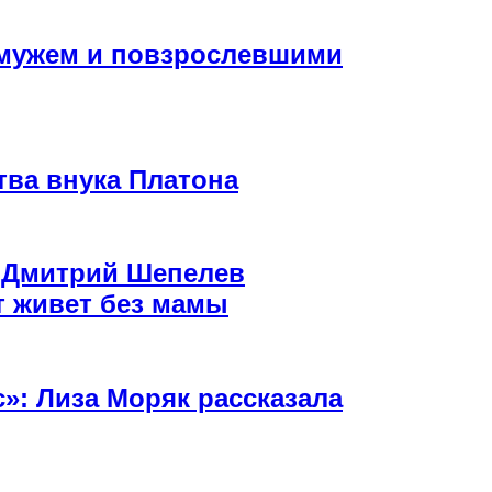
 мужем и повзрослевшими
ва внука Платона
: Дмитрий Шепелев
ет живет без мамы
с»: Лиза Моряк рассказала