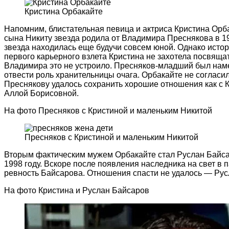
Кристина Орбакайте
Напомним, блистательная певица и актриса Кристина Орб
сына Никиту звезда родила от Владимира Преснякова в 19
звезда находилась еще будучи совсем юной. Однако истор
первого карьерного взлета Кристина не захотела посвящат
Владимира это не устроило. Пресняков-младший был нам
отвести роль хранительницы очага. Орбакайте не согласила
Преснякову удалось сохранить хорошие отношения как с К
Аллой Борисовной.
На фото Пресняков с Кристиной и маленьким Никитой
Пресняков с Кристиной и маленьким Никитой
Вторым фактическим мужем Орбакайте стал Руслан Байсар
1998 году. Вскоре после появления наследника на свет в 
ревность Байсарова. Отношения спасти не удалось — Русл
На фото Кристина и Руслан Байсаров