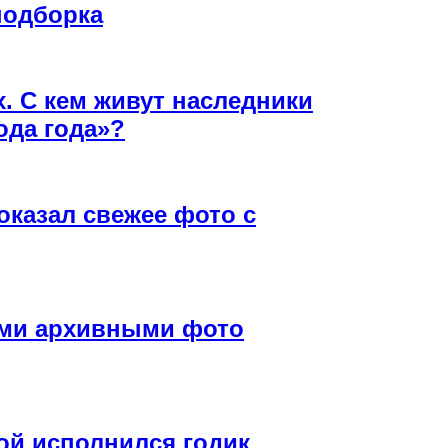
подборка
х. С кем живут наследники
ода года»?
оказал свежее фото с
ими архивными фото
й исполнился годик