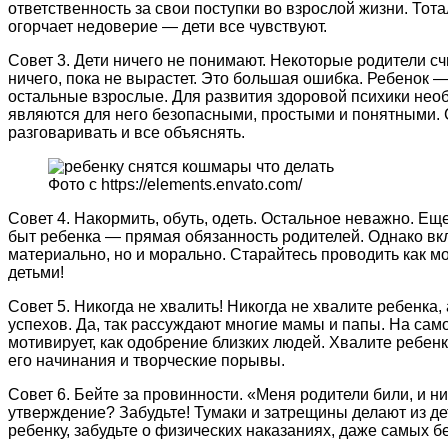
ответственность за свои поступки во взрослой жизни. Тот
огорчает недоверие — дети все чувствуют.
Совет 3. Дети ничего не понимают. Некоторые родители сч
ничего, пока не вырастет. Это большая ошибка. Ребенок —
остальные взрослые. Для развития здоровой психики необ
являются для него безопасными, простыми и понятными. С
разговаривать и все объяснять.
Фото с https://elements.envato.com/
Совет 4. Накормить, обуть, одеть. Остальное неважно. Е
быт ребенка — прямая обязанность родителей. Однако вкл
материально, но и морально. Старайтесь проводить как 
детьми!
Совет 5. Никогда не хвалить! Никогда не хвалите ребенка,
успехов. Да, так рассуждают многие мамы и папы. На само
мотивирует, как одобрение близких людей. Хвалите ребен
его начинания и творческие порывы.
Совет 6. Бейте за провинности. «Меня родители били, и н
утверждение? Забудьте! Тумаки и затрещины делают из де
ребенку, забудьте о физических наказаниях, даже самых б