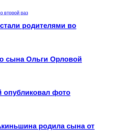
 стали родителями во
го сына Ольги Орловой
й опубликовал фото
Акиньшина родила сына от