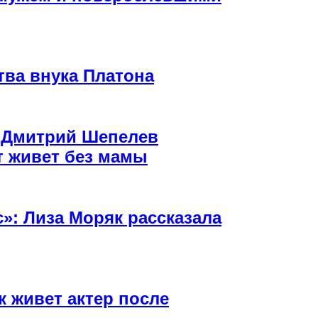
ва внука Платона
: Дмитрий Шепелев
ет живет без мамы
с»: Лиза Моряк рассказала
 живет актер после