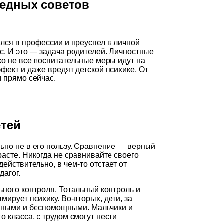
редных советов
лся в профессии и преуспел в личной
с. И это — задача родителей. Личностные
ко не все воспитательные меры идут на
ект и даже вредят детской психике. От
м прямо сейчас.
етей
льно не в его пользу. Сравнение — верный
асте. Никогда не сравнивайте своего
ействительно, в чем-то отстает от
дагог.
ьного контроля. Тотальный контроль и
мирует психику. Во-вторых, дети, за
ьными и беспомощными. Мальчики и
 класса, с трудом смогут нести