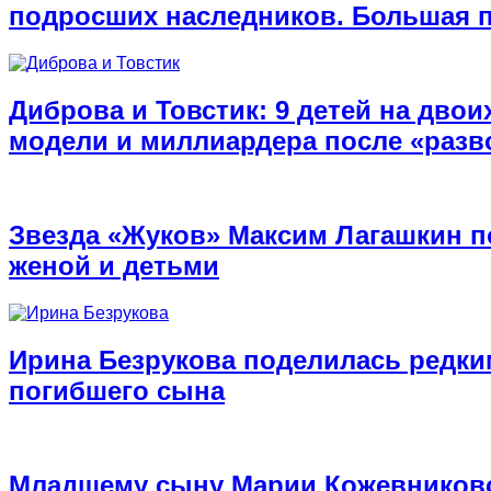
подросших наследников. Большая 
Диброва и Товстик: 9 детей на двои
модели и миллиардера после «разв
Звезда «Жуков» Максим Лагашкин п
женой и детьми
Ирина Безрукова поделилась редк
погибшего сына
Младшему сыну Марии Кожевниково