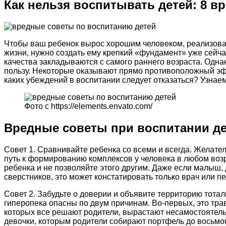
Как нельзя воспитывать детей: 8 в
Чтобы ваш ребенок вырос хорошим человеком, реализова
жизни, нужно создать ему крепкий «фундамент» уже сейча
качества закладываются с самого раннего возраста. Одна
пользу. Некоторые оказывают прямо противоположный эфф
каких убеждений в воспитании следует отказаться? Узнае
Фото с https://elements.envato.com/
Вредные советы при воспитании д
Совет 1. Сравнивайте ребенка со всеми и всегда. Желате
путь к формированию комплексов у человека в любом возр
ребенка и не позволяйте этого другим. Даже если малыш, д
сверстников, это может констатировать только врач или пе
Совет 2. Забудьте о доверии и объявите территорию тотал
гиперопека опасны по двум причинам. Во-первых, это трав
которых все решают родители, вырастают несамостоятел
девочки, которым родители собирают портфель до восьмого