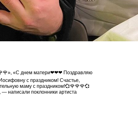
🌹🌹», «С днем матери❤❤❤ Поздравляю
Иосифовну с праздником! Счастье,
ельную маму с праздником!💞🌹🌹🌹💞
, — написали поклонники артиста