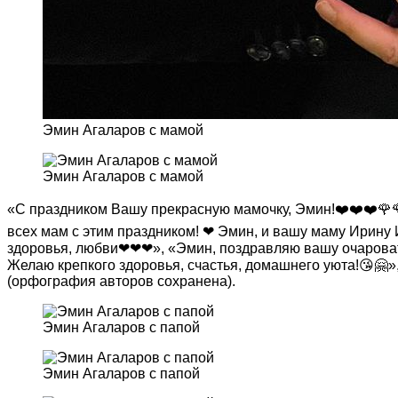
Эмин Агаларов с мамой
Эмин Агаларов с мамой
«С праздником Вашу прекрасную мамочку, Эмин!❤️❤️❤️
всех мам с этим праздником! ❤ Эмин, и вашу маму Ирину 
здоровья, любви❤❤❤», «Эмин, поздравляю вашу очароват
Желаю крепкого здоровья, счастья, домашнего уюта!😘🤗»
(орфография авторов сохранена).
Эмин Агаларов с папой
Эмин Агаларов с папой