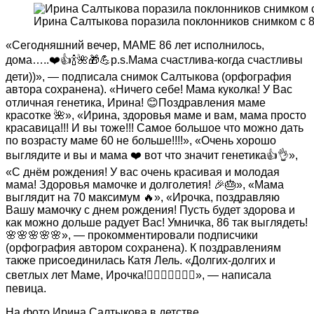
Ирина Салтыкова поразила поклонников снимком с 
«Сегодняшний вечер, МАМЕ 86 лет исполнилось,
дома…..❤️👍🍾🌺🎁💪p.s.Мама счастлива-когда счастливы
дети))», — подписала снимок Салтыкова (орфография
автора сохранена). «Ничего себе! Мама куколка! У Вас
отличная генетика, Ирина! 😊Поздравления маме
красотке 🌺», «Ирина, здоровья маме и вам, мама просто
красавица!!! И вы тоже!!! Самое большое что можно дать
по возрасту маме 60 не больше!!!!», «Очень хорошо
выглядите и вы и мама ❤️ вот что значит генетика👍👌»,
«С днём рождения! У вас очень красивая и молодая
мама! Здоровья мамочке и долголетия! 🎉🎂», «Мама
выглядит на 70 максимум 🔥», «Ирочка, поздравляю
Вашу мамочку с днем рождения! Пусть будет здорова и
как можно дольше радует Вас! Умничка, 86 так выглядеть!
🌸🌸🌸🌸🌸», — прокомментировали подписчики
(орфография автором сохранена). К поздравлениям
также присоединилась Катя Лель. «Долгих-долгих и
светлых лет Маме, Ирочка!❤️‍🔥🙏🏻🌸🌷💜», — написала
певица.
На фото Ирина Салтыкова в детстве