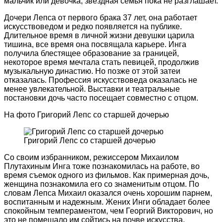
мальчик или девочка, звездная семья пока не разглашает.
Дочери Лепса от первого брака 37 лет, она работает
искусствоведом и редко появляется на публике.
Длительное время в личной жизни девушки царила
тишина, все время она посвящала карьере. Инга
получила блестящее образование за границей,
некоторое время мечтала стать певицей, продолжив
музыкальную династию. Но позже от этой затеи
отказалась. Профессия искусствоведа оказалась не
менее увлекательной. Выставки и театральные
постановки дочь часто посещает совместно с отцом.
На фото Григорий Лепс со старшей дочерью
Григорий Лепс со старшей дочерью
Со своим избранником, режиссером Михаилом
Плутахиным Инга тоже познакомилась на работе, во
время съемок одного из фильмов. Как примерная дочь,
женщина познакомила его со знаменитым отцом. По
словам Лепса Михаил оказался очень хорошим парнем,
воспитанным и надежным. Жених Инги обладает более
спокойным темпераментом, чем Георгий Викторович, но
это не помешало им сойтись на почве искусства.