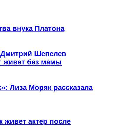
ва внука Платона
: Дмитрий Шепелев
ет живет без мамы
с»: Лиза Моряк рассказала
 живет актер после