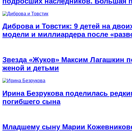
подросших наследников. Большая 
Диброва и Товстик: 9 детей на двои
модели и миллиардера после «разв
Звезда «Жуков» Максим Лагашкин п
женой и детьми
Ирина Безрукова поделилась редк
погибшего сына
Младшему сыну Марии Кожевниково