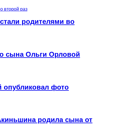
 стали родителями во
го сына Ольги Орловой
й опубликовал фото
Акиньшина родила сына от