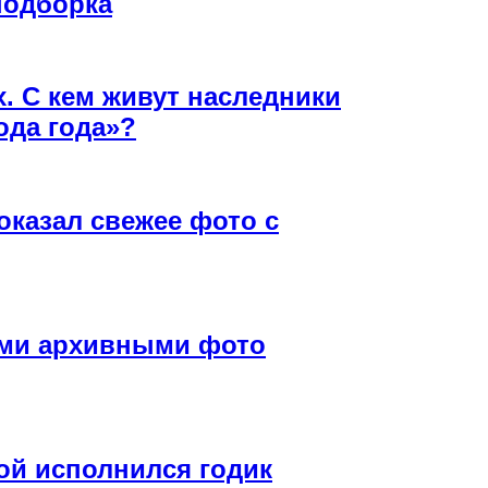
подборка
х. С кем живут наследники
ода года»?
оказал свежее фото с
ими архивными фото
й исполнился годик