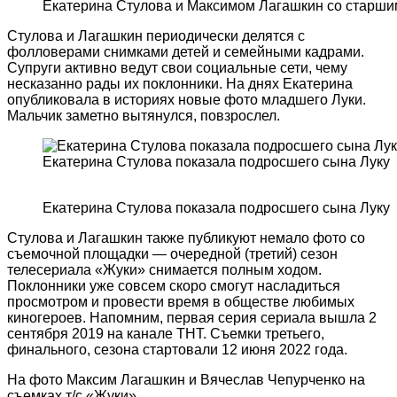
Екатерина Стулова и Максимом Лагашкин со старш
Стулова и Лагашкин периодически делятся с
фолловерами снимками детей и семейными кадрами.
Супруги активно ведут свои социальные сети, чему
несказанно рады их поклонники. На днях Екатерина
опубликовала в историях новые фото младшего Луки.
Мальчик заметно вытянулся, повзрослел.
Екатерина Стулова показала подросшего сына Луку
Екатерина Стулова показала подросшего сына Луку
Стулова и Лагашкин также публикуют немало фото со
съемочной площадки — очередной (третий) сезон
телесериала «Жуки» снимается полным ходом.
Поклонники уже совсем скоро смогут насладиться
просмотром и провести время в обществе любимых
киногероев. Напомним, первая серия сериала вышла 2
сентября 2019 на канале ТНТ. Съемки третьего,
финального, сезона стартовали 12 июня 2022 года.
На фото Максим Лагашкин и Вячеслав Чепурченко на
съемках т/с «Жуки»