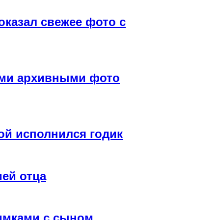
оказал свежее фото с
ими архивными фото
й исполнился годик
ией отца
имками с сыном