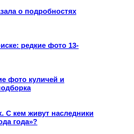
зала о подробностях
ске: редкие фото 13-
ие фото куличей и
подборка
х. С кем живут наследники
ода года»?