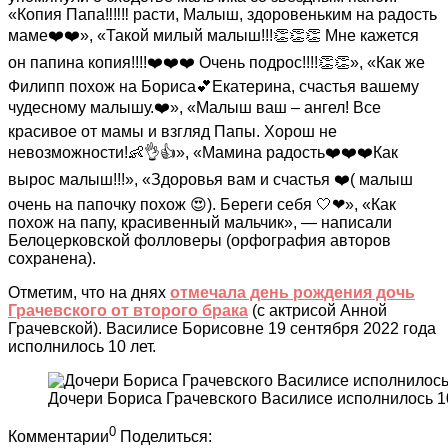
«Копия Папа‼️‼️‼️ расти, Малыш, здоровеньким на радость
маме❤️❤️», «Такой милый малыш!!!👏👏👏 Мне кажется
он папина копия!!!!❤️❤️❤️ Очень подрос!!!!👏👏», «Как же
Филипп похож на Бориса💕Екатерина, счастья вашему
чудесному малышу.❤️», «Малыш ваш – ангел! Все
красивое от мамы и взгляд Папы. Хорош не
невозможности!👶👌👍», «Мамина радость❤️❤️❤️Как
вырос малыш!!!», «Здоровья вам и счастья ❤️( малыш
очень на папочку похож 😍). Береги себя 🤍❤», «Как
похож на папу, красивенный мальчик», — написали
Белоцерковской фолловеры (орфография авторов
сохранена).
Отметим, что на днях
отмечала день рождения дочь
Грачевского от второго брака
(с актрисой Анной
Грачевской). Василисе Борисовне 19 сентября 2022 года
исполнилось 10 лет.
Дочери Бориса Грачевского Василисе исполнилось 1
0
Комментарии
Поделиться: