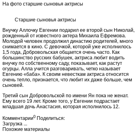
На фото старшие сыновья актрисы
Старшие сыновья актрисы
Внучку Аллочку Евгении подарил ее второй сын Николай,
рожденный от известного актера Михаила Ефремова.
Молодой человек продолжил династию родителей, много
снимается в кино. С девочкой, которой уже исполнилось
1,5 года, Добровольская общается очень часто. Как
большинство русских бабушек, актриса любит водить
внучку по собственному саду, показывает, как растут
огурцы. Алла учится разговаривать, четко называет
Евгению «баба». К своим невесткам актриса относится
очень тепло, признается, что любит их даже больше, чем
сыновей.
Третий сын Добровольской по имени Ян пока не женат.
Ему всего 19 лет. Кроме того, у Евгении подрастает
младшая дочь Анастасия, которая исполнилось 12.
0
Комментарии
Поделиться:
Загрузка ...
Похожие материалы