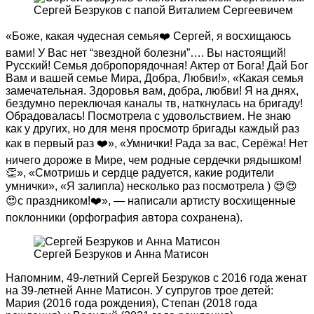
Сергей Безруков с папой Виталием Сергеевичем
«Боже, какая чудесная семья❤️ Сергей, я восхищаюсь
вами! У Вас нет “звездной болезни”…. Вы настоящий!
Русский! Семья добропорядочная! Актер от Бога! Дай Бог
Вам и вашей семье Мира, Добра, Любви!», «Какая семья
замечательная. Здоровья вам, добра, любви! Я на днях,
бездумно переключая каналы тв, наткнулась на бригаду!
Обрадовалась! Посмотрела с удовольствием. Не знаю
как у других, но для меня просмотр бригады каждый раз
как в первый раз ❤️», «Умнички! Рада за вас, Серёжа! Нет
ничего дороже в Мире, чем родные сердечки рядышком!
👏», «Смотришь и сердце радуется, какие родители
умнички», «Я залипла) несколько раз посмотрела ) 😍😍
😍с праздником!❤️», — написали артисту восхищенные
поклонники (орфография автора сохранена).
Сергей Безруков и Анна Матисон
Напомним, 49-летний Сергей Безруков с 2016 года женат
на 39-летней Анне Матисон. У супругов трое детей:
Мария (2016 года рождения), Степан (2018 года