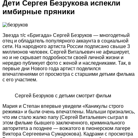
Дети Сергея Безрукова испекли
имбирные пряники
Звезда т/с «Бригада» Сергей Безруков — многодетный
отец и обладатель популярного аккаунта в социальной
сети. На народного артиста России подписано свыше 3
миллионов человек. Сергей Витальевич не афиширует,
но и не скрывает подробности своей личной жизни и
нередко публикует фото с женой и наследниками. Так, в
первые дни Нового года артист поделился
впечатлениями от просмотра с старшими детьми фильма
с его участием.
Сергей Безруков с детьми смотрит фильм
Мария и Степан впервые увидели «Каникулы строго
режима» и были очень впечатлены. Малыши признались,
что им стало жалко папу (Сергей Витальевич сыграл в
этом фильме бывшего заключенного, криминального
авторитета а позднее — вожатого в пионерском лагере
Виктора Сергеевича Сумарокова). Кадрами с просмотра