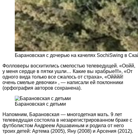
Барановская с дочерью на качелях SochiSwing в Ск
Фолловеры восхитились смелостью телеведущей. «Оойй,
у меня сердце в пятки ушли… Какие вы храбрые!!!», «От
одного вида только все сжалось от страха», «Ойййй!
очень смелые девочки» , — написали ей поклонники
(орфография авторов сохранена).
Барановская с детьми
Напомним, Барановская — многодетная мать. 9 лет
телеведущая состояла в незарегистрированном браке с
футболистом Андреем Аршавиным и родила от него
троих детей: Артема (2005), Яну (2008) и Арсения (2012).