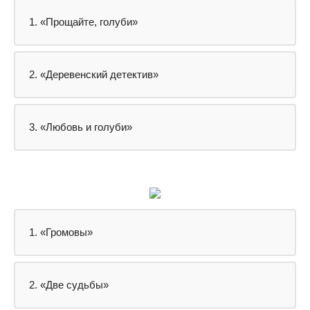
1. «Прощайте, голуби»
2. «Деревенский детектив»
3. «Любовь и голуби»
1. «Громовы»
2. «Две судьбы»