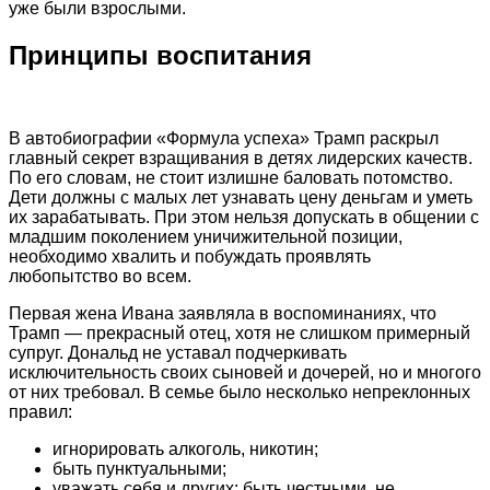
уже были взрослыми.
Принципы воспитания
В автобиографии «Формула успеха» Трамп раскрыл
главный секрет взращивания в детях лидерских качеств.
По его словам, не стоит излишне баловать потомство.
Дети должны с малых лет узнавать цену деньгам и уметь
их зарабатывать. При этом нельзя допускать в общении с
младшим поколением уничижительной позиции,
необходимо хвалить и побуждать проявлять
любопытство во всем.
Первая жена Ивана заявляла в воспоминаниях, что
Трамп — прекрасный отец, хотя не слишком примерный
супруг. Дональд не уставал подчеркивать
исключительность своих сыновей и дочерей, но и многого
от них требовал. В семье было несколько непреклонных
правил:
игнорировать алкоголь, никотин;
быть пунктуальными;
уважать себя и других: быть честными, не