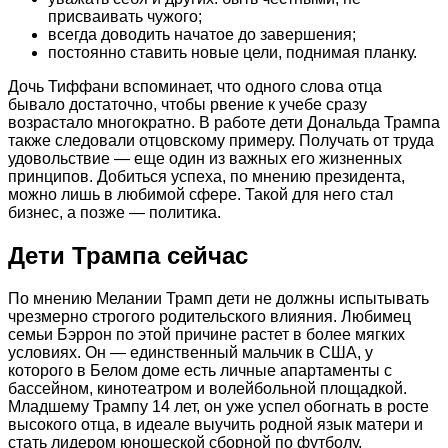
присваивать чужого;
всегда доводить начатое до завершения;
постоянно ставить новые цели, поднимая планку.
Дочь Тиффани вспоминает, что одного слова отца
бывало достаточно, чтобы рвение к учебе сразу
возрастало многократно. В работе дети Дональда Трампа
также следовали отцовскому примеру. Получать от труда
удовольствие — еще один из важных его жизненных
принципов. Добиться успеха, по мнению президента,
можно лишь в любимой сфере. Такой для него стал
бизнес, а позже — политика.
Дети Трампа сейчас
По мнению Мелании Трамп дети не должны испытывать
чрезмерно строгого родительского влияния. Любимец
семьи Бэррон по этой причине растет в более мягких
условиях. Он — единственный мальчик в США, у
которого в Белом доме есть личные апартаменты с
бассейном, кинотеатром и волейбольной площадкой.
Младшему Трампу 14 лет, он уже успел обогнать в росте
высокого отца, в идеале выучить родной язык матери и
стать лидером юношеской сборной по футболу.