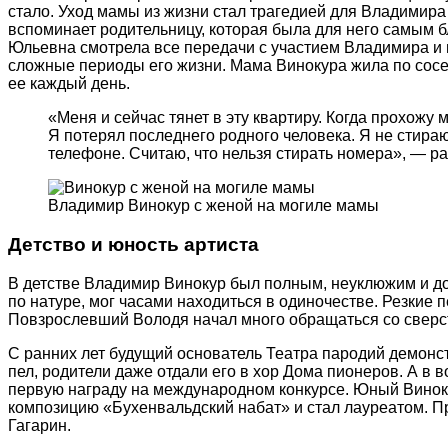
стало. Уход мамы из жизни стал трагедией для Владимир
вспоминает родительницу, которая была для него самым б
Юльевна смотрела все передачи с участием Владимира и
сложные периоды его жизни. Мама Винокура жила по сосе
ее каждый день.
«Меня и сейчас тянет в эту квартиру. Когда прохожу 
Я потерял последнего родного человека. Я не стираю
телефоне. Считаю, что нельзя стирать номера», — ра
Владимир Винокур с женой на могиле мамы
Детство и юность артиста
В детстве Владимир Винокур был полным, неуклюжим и д
по натуре, мог часами находиться в одиночестве. Резкие 
Повзрослевший Володя начал много обращаться со сверст
С ранних лет будущий основатель Театра пародий демонс
пел, родители даже отдали его в хор Дома пионеров. А в 
первую награду на международном конкурсе. Юный Винок
композицию «Бухенвальдский набат» и стал лауреатом. 
Гагарин.