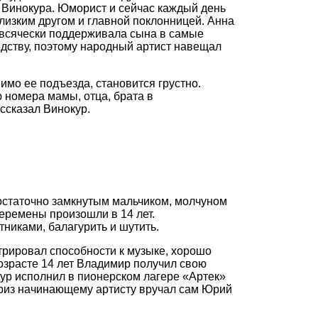
а Винокура. Юморист и сейчас каждый день
лизким другом и главной поклонницей. Анна
 всячески поддерживала сына в самые
дству, поэтому народный артист навещал
мимо ее подъезда, становится грустно.
 номера мамы, отца, брата в
ссказал Винокур.
остаточно замкнутым мальчиком, молчуном
перемены произошли в 14 лет.
никами, балагурить и шутить.
трировал способности к музыке, хорошо
возрасте 14 лет Владимир получил свою
ур исполнил в пионерском лагере «Артек»
Приз начинающему артисту вручал сам Юрий