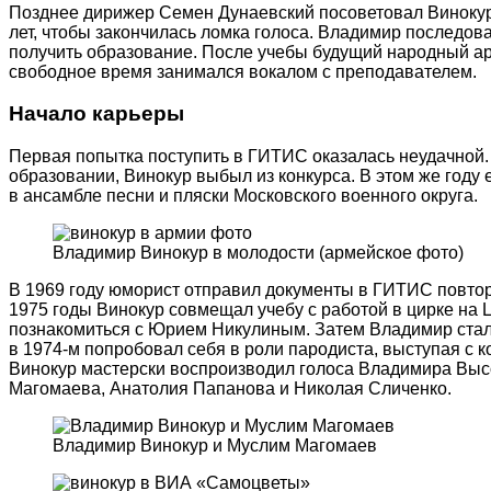
Позднее дирижер Семен Дунаевский посоветовал Винокуру
лет, чтобы закончилась ломка голоса. Владимир последова
получить образование. После учебы будущий народный арт
свободное время занимался вокалом с преподавателем.
Начало карьеры
Первая попытка поступить в ГИТИС оказалась неудачной.
образовании, Винокур выбыл из конкурса. В этом же году 
в ансамбле песни и пляски Московского военного округа.
Владимир Винокур в молодости (армейское фото)
В 1969 году юморист отправил документы в ГИТИС повторно
1975 годы Винокур совмещал учебу с работой в цирке на Ц
познакомиться с Юрием Никулиным. Затем Владимир стал 
в 1974-м попробовал себя в роли пародиста, выступая с
Винокур мастерски воспроизводил голоса Владимира Выс
Магомаева, Анатолия Папанова и Николая Сличенко.
Владимир Винокур и Муслим Магомаев