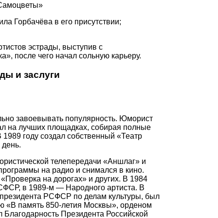
«Самоцветы»
ла Горбачёва в его присутствии;
ртистов эстрады, выступив с
», после чего начал сольную карьеру.
ды и заслуги
льно завоевывать популярность. Юморист
пал на лучших площадках, собирая полные
 1989 году создал собственный «Театр
 день.
ористической телепередачи «Аншлаг» и
программы на радио и снимался в кино.
«Проверка на дорогах» и других. В 1984
СФСР, в 1989-м — Народного артиста. В
-президента РСФСР по делам культуры, был
ю «В память 850-летия Москвы», орденом
ил Благодарность Президента Российской