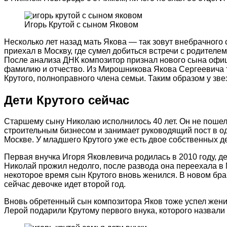
Игорь Крутой с сыном Яковом
Несколько лет назад мать Якова — так зовут внебрачного 
приехал в Москву, где сумел добиться встречи с родителе
После анализа ДНК композитор признал нового сына офи
фамилию и отчество. Из Мирошникова Якова Сергеевича 
Крутого, полноправного члена семьи. Таким образом у зве
Дети Крутого сейчас
Старшему сыну Николаю исполнилось 40 лет. Он не пошел 
строительным бизнесом и занимает руководящий пост в 
Москве. У младшего Крутого уже есть двое собственных де
Первая внучка Игоря Яковлевича родилась в 2010 году, д
Николай прожил недолго, после развода она переехала в 
некоторое время сын Крутого вновь женился. В новом брак
сейчас девочке идет второй год.
Вновь обретенный сын композитора Яков тоже успел женит
Лерой подарили Крутому первого внука, которого назвали 