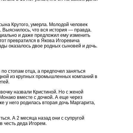
сына Крутого, умерла. Молодой человек
м. Выяснилось, что вся история — правда.
циально и даже предложил ему изменить
тот превратился в Якова Игоревича
зды оказалось двое родных сыновей и дочь.
по стопам отца, а предпочел заняться
одной из крупных промышленных компаний в
тей.
евочку назвали Кристиной. Но с женой
Монако вместе с дочкой. А еще через
е у него родилась вторая дочь Маргарита,
ься. А 2 месяца назад они с супругой
в честь деда Игорем.