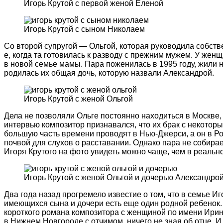
Игорь Крутой с первой женой Еленой
Игорь Крутой с сыном Николаем
Со второй супругой — Ольгой, которая руководила собств
е, когда та готовилась к разводу с прежним мужем. У жен
в новой семье мамы. Пара поженилась в 1995 году, жили н
родилась их общая дочь, которую назвали Александрой.
Игорь Крутой с женой Ольгой
Дела не позволяли Ольге постоянно находиться в Москве,
интервью композитор признавался, что их брак с некотор
большую часть времени проводят в Нью-Джерси, а он в Ро
почвой для слухов о расставании. Однако пара не собирае
Игоря Крутого на фото увидеть можно чаще, чем в реальн
Игорь Крутой с женой Ольгой и дочерью Александро
Два года назад прогремело известие о том, что в семье И
имеющихся сына и дочери есть еще один родной ребенок. 
короткого романа композитора с женщиной по имени Ири
в Нижнем Новгороде с отчимом, ничего не зная об отце. И т