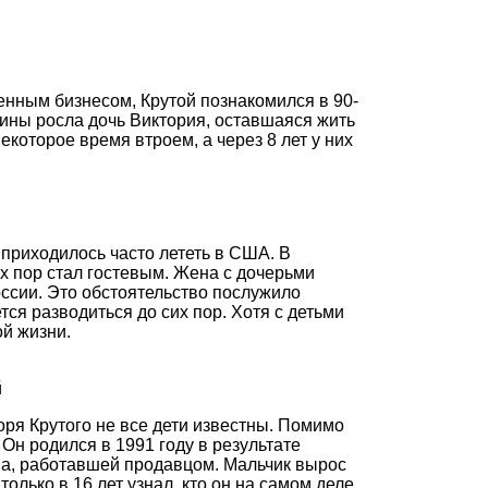
енным бизнесом, Крутой познакомился в 90-
щины росла дочь Виктория, оставшаяся жить
екоторое время втроем, а через 8 лет у них
 приходилось часто лететь в США. В
ых пор стал гостевым. Жена с дочерьми
ссии. Это обстоятельство послужило
тся разводиться до сих пор. Хотя с детьми
ой жизни.
й
горя Крутого не все дети известны. Помимо
Он родился в 1991 году в результате
на, работавшей продавцом. Мальчик вырос
олько в 16 лет узнал, кто он на самом деле.